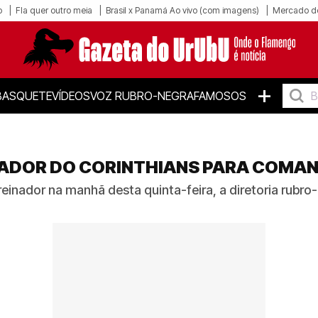
o
Fla quer outro meia
Brasil x Panamá Ao vivo (com imagens)
Mercado d
+
BASQUETE
VÍDEOS
VOZ RUBRO-NEGRA
FAMOSOS
ADOR DO CORINTHIANS PARA COMAND
treinador na manhã desta quinta-feira, a diretoria rub