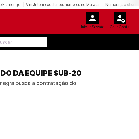
o Flamengo
Vini Jr tem excelentes números no Maraca
Numeração oficial 
Iniciar Sessão
Criar Conta
O DA EQUIPE SUB-20
ro-negra busca a contratação do