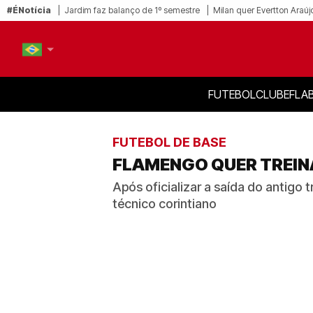
#ÉNotícia
Jardim faz balanço de 1º semestre
Milan quer Evertton Araúj
FUTEBOL
CLUBE
FLA
PT-BR
EN
FUTEBOL DE BASE
FLAMENGO QUER TREIN
Após oficializar a saída do antigo 
técnico corintiano