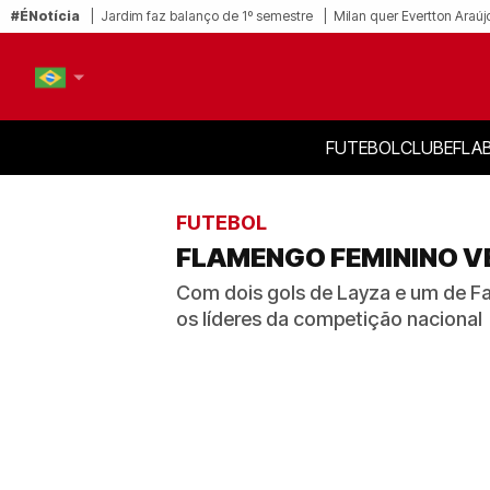
#ÉNotícia
Jardim faz balanço de 1º semestre
Milan quer Evertton Araúj
FUTEBOL
CLUBE
FLA
PT-BR
EN
FUTEBOL
FLAMENGO FEMININO VE
Com dois gols de Layza e um de Fab
os líderes da competição nacional