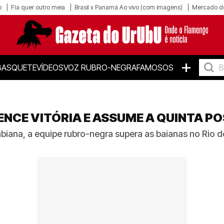
o
Fla quer outro meia
Brasil x Panamá Ao vivo (com imagens)
Mercado d
+
BASQUETE
VÍDEOS
VOZ RUBRO-NEGRA
FAMOSOS
NCE VITÓRIA E ASSUME A QUINTA PO
iana, a equipe rubro-negra supera as baianas no Rio de