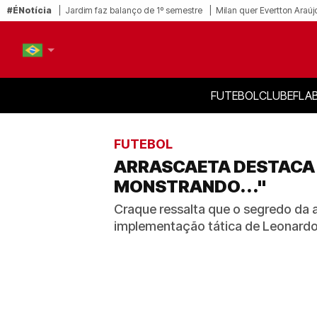
#ÉNotícia
Jardim faz balanço de 1º semestre
Milan quer Evertton Araúj
FUTEBOL
CLUBE
FLA
PT-BR
EN
FUTEBOL
ARRASCAETA DESTACA 
MONSTRANDO..."
Craque ressalta que o segredo da a
implementação tática de Leonard