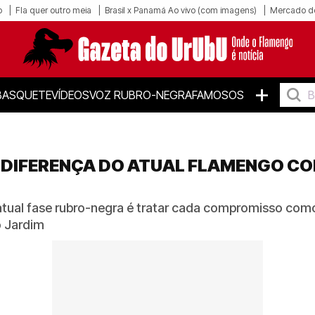
o
Fla quer outro meia
Brasil x Panamá Ao vivo (com imagens)
Mercado d
+
BASQUETE
VÍDEOS
VOZ RUBRO-NEGRA
FAMOSOS
DIFERENÇA DO ATUAL FLAMENGO CO
tual fase rubro-negra é tratar cada compromisso como 
o Jardim