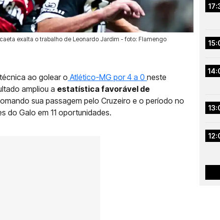
17:
scaeta exalta o trabalho de Leonardo Jardim - foto: Flamengo
15:
14:
técnica ao golear o
Atlético-MG por 4 a 0
neste
ultado ampliou a
estatística favorável de
somando sua passagem pelo Cruzeiro e o período no
13:
es do Galo em 11 oportunidades.
12: