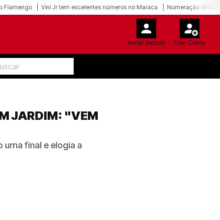
o Flamengo
Vini Jr tem excelentes números no Maraca
Numeração oficial 
Iniciar Sessão
Criar Conta
M JARDIM: "VEM
uma final e elogia a