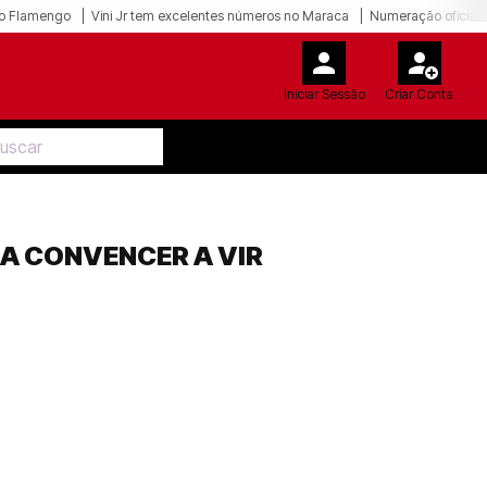
o Flamengo
Vini Jr tem excelentes números no Maraca
Numeração oficial 
Iniciar Sessão
Criar Conta
A CONVENCER A VIR