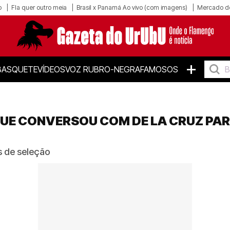
o
Fla quer outro meia
Brasil x Panamá Ao vivo (com imagens)
Mercado d
+
BASQUETE
VÍDEOS
VOZ RUBRO-NEGRA
FAMOSOS
UE CONVERSOU COM DE LA CRUZ PAR
s de seleção