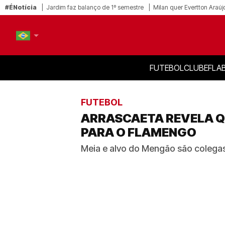
#ÉNotícia
Jardim faz balanço de 1º semestre
Milan quer Evertton Araúj
FUTEBOL
CLUBE
FLA
PT-BR
EN
FUTEBOL
ARRASCAETA REVELA Q
PARA O FLAMENGO
Meia e alvo do Mengão são colega