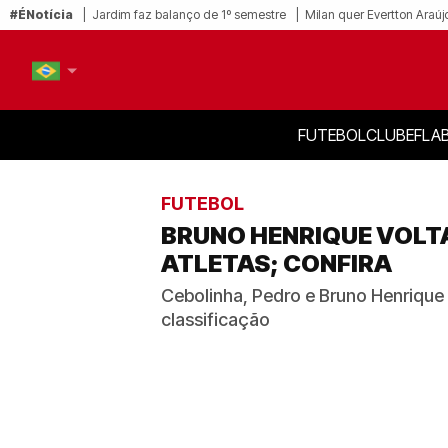
#ÉNotícia
Jardim faz balanço de 1º semestre
Milan quer Evertton Araúj
FUTEBOL
CLUBE
FLA
PT-BR
EN
FUTEBOL
BRUNO HENRIQUE VOLT
ATLETAS; CONFIRA
Cebolinha, Pedro e Bruno Henrique 
classificação