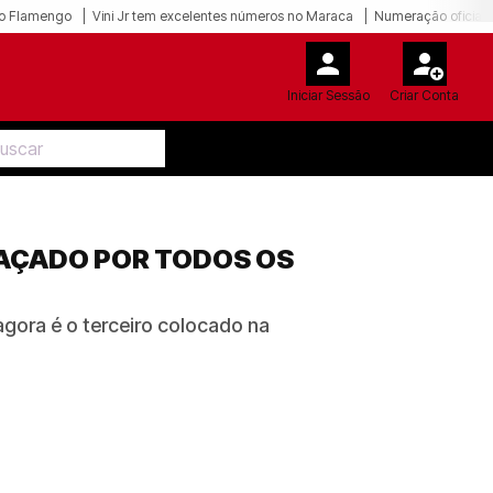
o Flamengo
Vini Jr tem excelentes números no Maraca
Numeração oficial 
Iniciar Sessão
Criar Conta
RAÇADO POR TODOS OS
agora é o terceiro colocado na