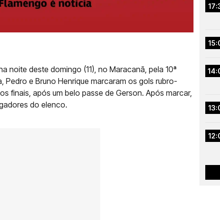
17:
15:
a noite deste domingo (11), no Maracanã, pela 10ª
14:
ha, Pedro e Bruno Henrique marcaram os gols rubro-
tos finais, após um belo passe de Gerson. Após marcar,
ogadores do elenco.
13:
12: