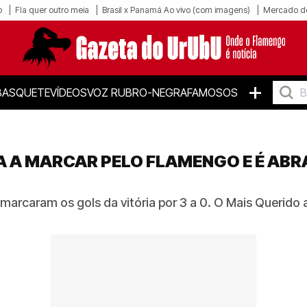
o
Fla quer outro meia
Brasil x Panamá Ao vivo (com imagens)
Mercado d
+
BASQUETE
VÍDEOS
VOZ RUBRO-NEGRA
FAMOSOS
A A MARCAR PELO FLAMENGO E É AB
marcaram os gols da vitória por 3 a 0. O Mais Querido 