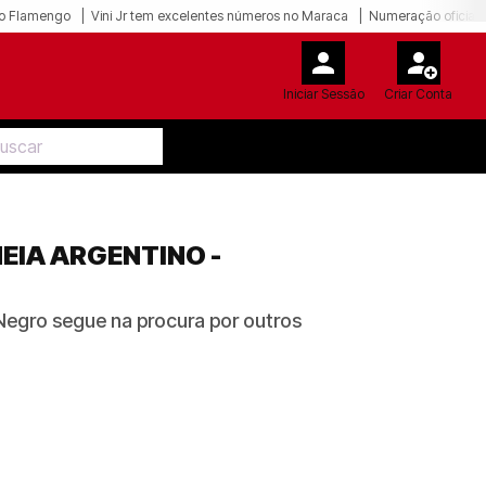
o Flamengo
Vini Jr tem excelentes números no Maraca
Numeração oficial 
Iniciar Sessão
Criar Conta
EIA ARGENTINO -
Negro segue na procura por outros