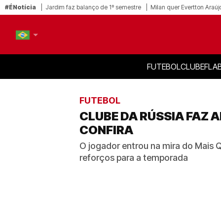
#ÉNotícia
Jardim faz balanço de 1º semestre
Milan quer Evertton Araúj
FUTEBOL
CLUBE
FLA
PT-BR
EN
FUTEBOL
CLUBE DA RÚSSIA FAZ 
CONFIRA
O jogador entrou na mira do Mais 
reforços para a temporada