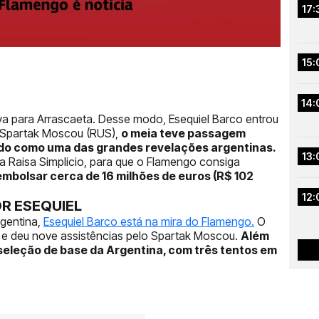
17:
15:
14:
a para Arrascaeta. Desse modo, Esequiel Barco entrou
o Spartak Moscou (RUS),
o meia teve passagem
cido como uma das grandes revelações argentinas.
13:
a Raisa Simplicio, para que o Flamengo consiga
embolsar cerca de 16 milhões de euros (R$ 102
12:
R ESEQUIEL
gentina,
Esequiel Barco está na mira do Flamengo.
O
 e deu nove assistências pelo Spartak Moscou.
Além
seleção de base da Argentina, com três tentos em