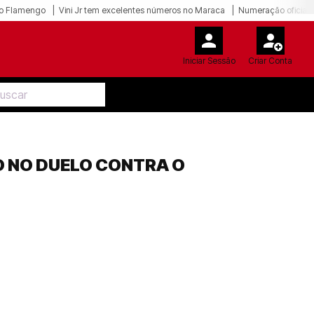
o Flamengo
Vini Jr tem excelentes números no Maraca
Numeração oficial 
Iniciar Sessão
Criar Conta
O NO DUELO CONTRA O