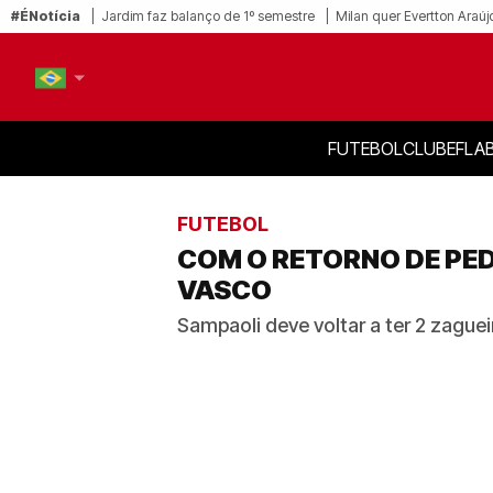
#ÉNotícia
Jardim faz balanço de 1º semestre
Milan quer Evertton Araúj
FUTEBOL
CLUBE
FLA
PT-BR
EN
FUTEBOL
COM O RETORNO DE PE
VASCO
Sampaoli deve voltar a ter 2 zague