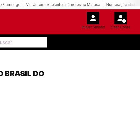
o Flamengo
Vini Jr tem excelentes números no Maraca
Numeração oficial 
Iniciar Sessão
Criar Conta
 BRASIL DO