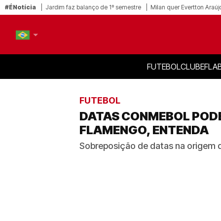
#ÉNotícia
Jardim faz balanço de 1º semestre
Milan quer Evertton Araúj
FUTEBOL
CLUBE
FLA
PT-BR
EN
FUTEBOL
DATAS CONMEBOL PODE
FLAMENGO, ENTENDA
Sobreposição de datas na origem 