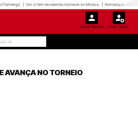
o Flamengo
Vini Jr tem excelentes números no Maraca
Numeração oficial 
Iniciar Sessão
Criar Conta
 E AVANÇA NO TORNEIO