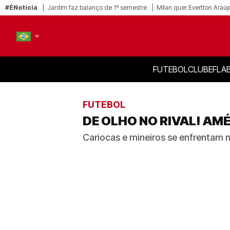
#ÉNotícia
Jardim faz balanço de 1º semestre
Milan quer Evertton Araúj
FUTEBOL
CLUBE
FLA
PT-BR
EN
FUTEBOL
DE OLHO NO RIVAL! AM
Cariocas e mineiros se enfrentam n