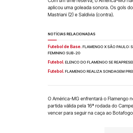
Com um time reserva, o América-MG não
aplicou uma goleada sonora. Os gols d
Mastriani (2) e Saldívia (contra).
NOTÍCIAS RELACIONADAS
Futebol de Base.
FLAMENGO X SÃO PAULO: SA
FEMININO SUB-20
Futebol.
ELENCO DO FLAMENGO SE REAPRESE
Futebol.
FLAMENGO REALIZA SONDAGEM PREL
O América-MG enfrentará o Flamengo no
partida válida pela 16ª rodada do Campeo
vencer para seguir na caça ao Botafogo