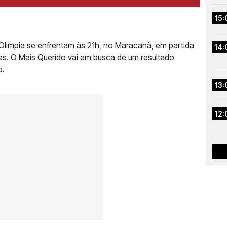
15:
 Olimpia se enfrentam às 21h, no Maracanã, em partida
14:
res. O Mais Querido vai em busca de um resultado
o.
13:
12: