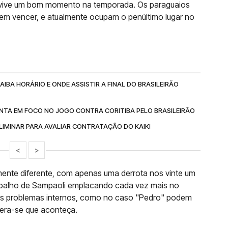
o vive um bom momento na temporada. Os paraguaios
em vencer, e atualmente ocupam o penúltimo lugar no
IBA HORÁRIO E ONDE ASSISTIR A FINAL DO BRASILEIRÃO
NTA EM FOCO NO JOGO CONTRA CORITIBA PELO BRASILEIRÃO
IMINAR PARA AVALIAR CONTRATAÇÃO DO KAIKI
<
>
nte diferente, com apenas uma derrota nos vinte um
abalho de Sampaoli emplacando cada vez mais no
ns problemas internos, como no caso "Pedro" podem
pera-se que aconteça.