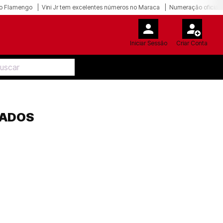
o Flamengo
Vini Jr tem excelentes números no Maraca
Numeração oficial 
Iniciar Sessão
Criar Conta
TADOS