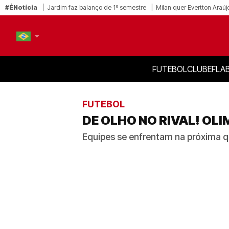
#ÉNotícia
Jardim faz balanço de 1º semestre
Milan quer Evertton Araúj
FUTEBOL
CLUBE
FLA
PT-BR
EN
FUTEBOL
DE OLHO NO RIVAL! OL
Equipes se enfrentam na próxima q