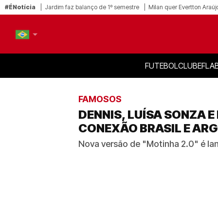
#ÉNotícia
Jardim faz balanço de 1º semestre
Milan quer Evertton Araúj
FUTEBOL
CLUBE
FLA
PT-BR
EN
FAMOSOS
DENNIS, LUÍSA SONZA 
CONEXÃO BRASIL E AR
Nova versão de "Motinha 2.0" é lanç