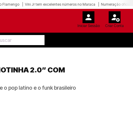
o Flamengo
Vini Jr tem excelentes números no Maraca
Numeração oficial 
Iniciar Sessão
Criar Conta
MOTINHA 2.0” COM
o pop latino e o funk brasileiro