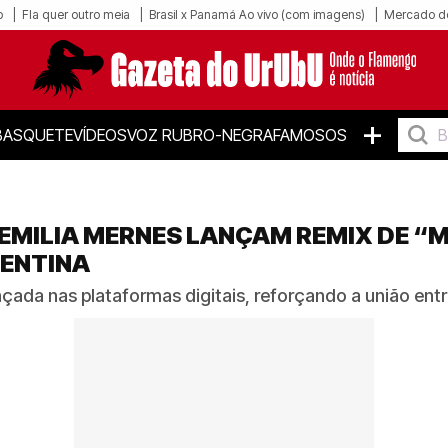
o
Fla quer outro meia
Brasil x Panamá Ao vivo (com imagens)
Mercado d
+
BASQUETE
VÍDEOS
VOZ RUBRO-NEGRA
FAMOSOS
E EMILIA MERNES LANÇAM REMIX DE “
GENTINA
ada nas plataformas digitais, reforçando a união entre 