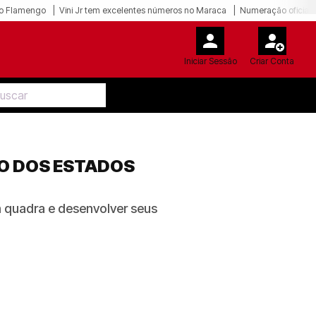
o Flamengo
Vini Jr tem excelentes números no Maraca
Numeração oficial 
Iniciar Sessão
Criar Conta
HO DOS ESTADOS
m quadra e desenvolver seus