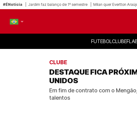
#ÉNotícia
Jardim faz balanço de 1º semestre
Milan quer Evertton Araúj
FUTEBOL
CLUBE
FLA
PT-BR
EN
CLUBE
DESTAQUE FICA PRÓXI
UNIDOS
Em fim de contrato com o Mengão, 
talentos