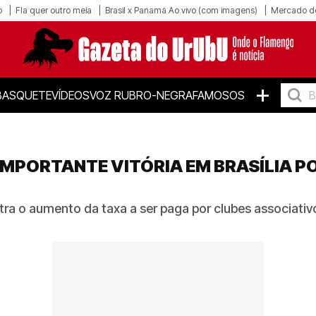
o
Fla quer outro meia
Brasil x Panamá Ao vivo (com imagens)
Mercado d
+
BASQUETE
VÍDEOS
VOZ RUBRO-NEGRA
FAMOSOS
MPORTANTE VITÓRIA EM BRASÍLIA P
tra o aumento da taxa a ser paga por clubes associa