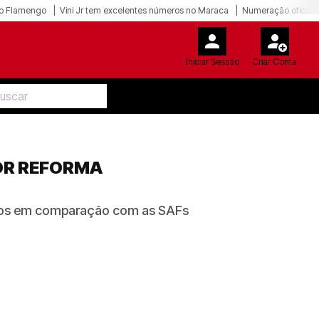
o Flamengo
Vini Jr tem excelentes números no Maraca
Numeração oficial 
Iniciar Sessão
Criar Conta
OR REFORMA
tivos em comparação com as SAFs