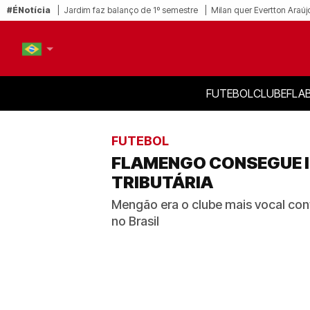
#ÉNotícia
Jardim faz balanço de 1º semestre
Milan quer Evertton Araúj
FUTEBOL
CLUBE
FLA
PT-BR
EN
FUTEBOL
FLAMENGO CONSEGUE I
TRIBUTÁRIA
Mengão era o clube mais vocal con
no Brasil