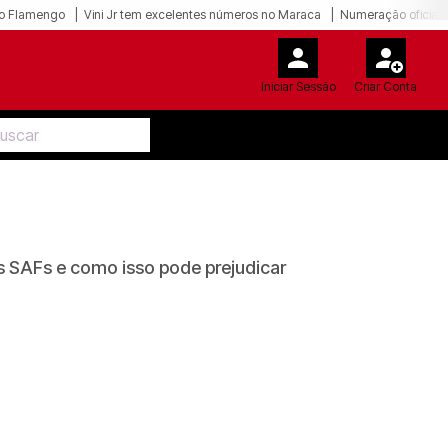
o Flamengo
Vini Jr tem excelentes números no Maraca
Numeração oficial 
Iniciar Sessão
Criar Conta
s SAFs e como isso pode prejudicar