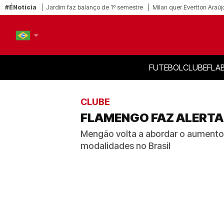
#ÉNotícia
Jardim faz balanço de 1º semestre
Milan quer Evertton Araúj
FUTEBOL
CLUBE
FLA
PT-BR
EN
CLUBE
FLAMENGO FAZ ALERTA 
Mengão volta a abordar o aumento 
modalidades no Brasil