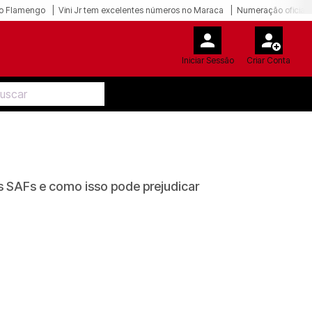
o Flamengo
Vini Jr tem excelentes números no Maraca
Numeração oficial 
Iniciar Sessão
Criar Conta
s SAFs e como isso pode prejudicar