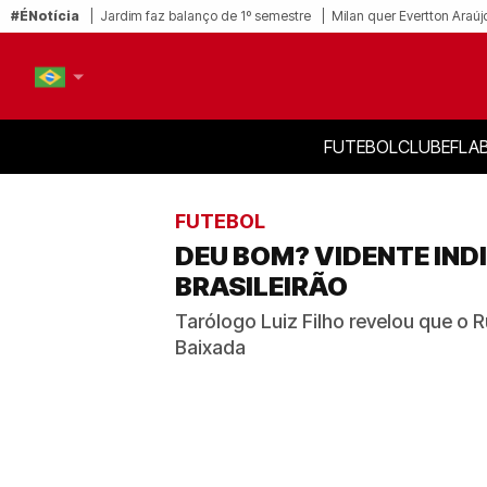
#ÉNotícia
Jardim faz balanço de 1º semestre
Milan quer Evertton Araúj
FUTEBOL
CLUBE
FLA
PT-BR
EN
FUTEBOL
DEU BOM? VIDENTE IND
BRASILEIRÃO
Tarólogo Luiz Filho revelou que o 
Baixada