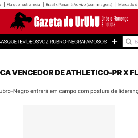
o
Fla quer outro meia
Brasil x Panamá Ao vivo (com imagens)
Mercado d
+
BASQUETE
VÍDEOS
VOZ RUBRO-NEGRA
FAMOSOS
ICA VENCEDOR DE ATHLETICO-PR X 
Rubro-Negro entrará em campo com postura de liderança