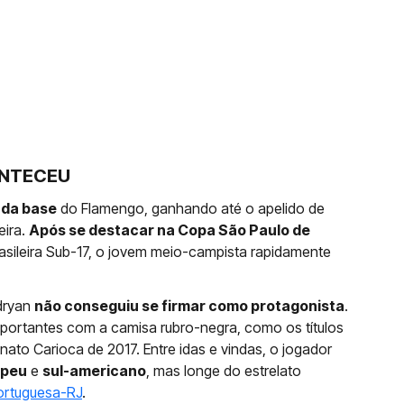
ONTECEU
 da base
do Flamengo, ganhando até o apelido de
eira.
Após se destacar na Copa São Paulo de
asileira Sub-17, o jovem meio-campista rapidamente
Adryan
não conseguiu se firmar como protagonista
.
portantes com a camisa rubro-negra, como os títulos
ato Carioca de 2017. Entre idas e vindas, o jogador
opeu
e
sul-americano
, mas longe do estrelato
ortuguesa-RJ
.