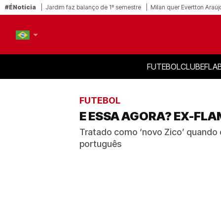
#ÉNotícia
Jardim faz balanço de 1º semestre
Milan quer Evertton Araúj
FUTEBOL
CLUBE
FLA
PT-BR
EN
FUTEBOL
E ESSA AGORA? EX-FLA
Tratado como ‘novo Zico’ quando e
português