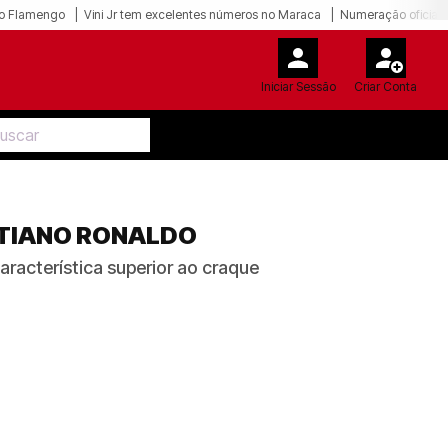
o Flamengo
Vini Jr tem excelentes números no Maraca
Numeração oficial 
Iniciar Sessão
Criar Conta
STIANO RONALDO
acterística superior ao craque