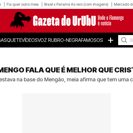
o
Fla quer outro meia
Brasil x Panamá Ao vivo (com imagens)
Mercado d
+
BASQUETE
VÍDEOS
VOZ RUBRO-NEGRA
FAMOSOS
MENGO FALA QUE É MELHOR QUE CRI
stava na base do Mengão, meia afirma que tem uma car