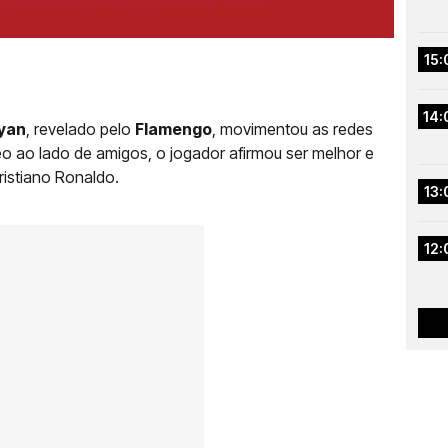
15:
14:
yan
, revelado pelo
Flamengo
, movimentou as redes
eo ao lado de amigos, o jogador afirmou ser melhor e
ristiano Ronaldo.
13:
12: