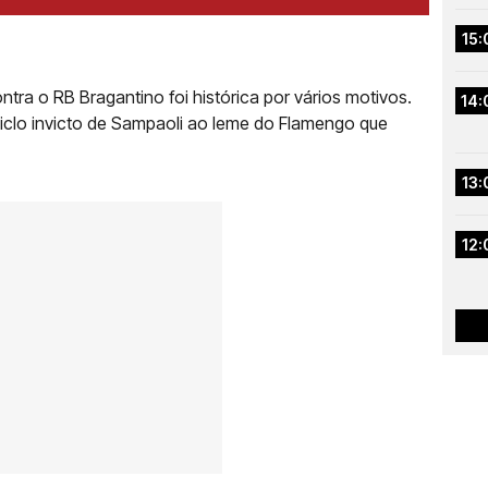
15:
tra o RB Bragantino foi histórica por vários motivos.
14:
iclo invicto de Sampaoli ao leme do Flamengo que
13:
12: