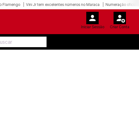
o Flamengo
Vini Jr tem excelentes números no Maraca
Numeração oficial 
Iniciar Sessão
Criar Conta