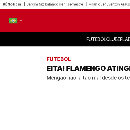
#ÉNotícia
Jardim faz balanço de 1º semestre
Milan quer Evertton Araúj
FUTEBOL
CLUBE
FLA
PT-BR
EN
FUTEBOL
EITA! FLAMENGO ATING
Mengão não ia tão mal desde os 