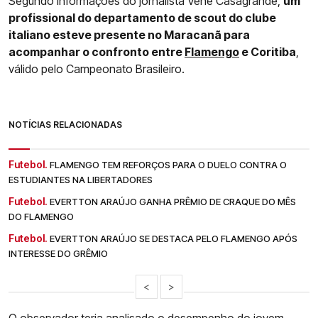
Segundo informações do jornalista Venê Casagrande,
um
profissional do departamento de scout do clube
italiano esteve presente no Maracanã para
acompanhar o confronto entre
Flamengo
e Coritiba
,
válido pelo Campeonato Brasileiro.
NOTÍCIAS RELACIONADAS
Futebol.
FLAMENGO TEM REFORÇOS PARA O DUELO CONTRA O
ESTUDIANTES NA LIBERTADORES
Futebol.
EVERTTON ARAÚJO GANHA PRÊMIO DE CRAQUE DO MÊS
DO FLAMENGO
Futebol.
EVERTTON ARAÚJO SE DESTACA PELO FLAMENGO APÓS
INTERESSE DO GRÊMIO
<
>
O observador teria analisado o desempenho do jovem