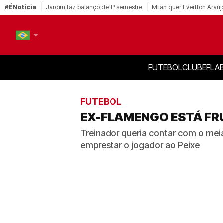
#ÉNotícia
Jardim faz balanço de 1º semestre
Milan quer Evertton Araúj
FUTEBOL
CLUBE
FLA
PT-BR
EN
FUTEBOL
EX-FLAMENGO ESTÁ FR
Treinador queria contar com o mei
emprestar o jogador ao Peixe