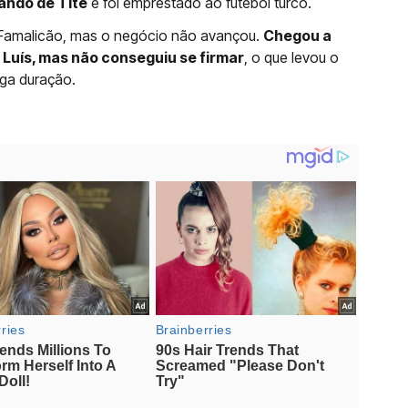
ando de Tite
e foi emprestado ao futebol turco.
o Famalicão, mas o negócio não avançou.
Chegou a
Luís, mas não conseguiu se firmar
, o que levou o
nga duração.