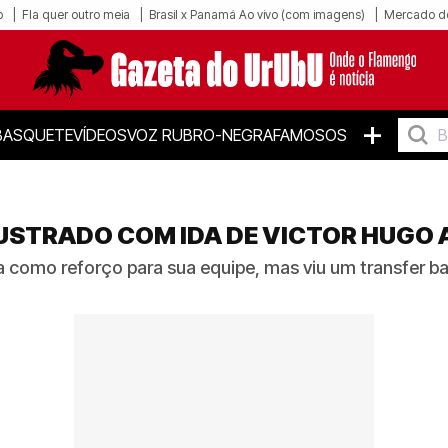
o
Fla quer outro meia
Brasil x Panamá Ao vivo (com imagens)
Mercado d
+
BASQUETE
VÍDEOS
VOZ RUBRO-NEGRA
FAMOSOS
USTRADO COM IDA DE VICTOR HUGO 
a como reforço para sua equipe, mas viu um transfer b