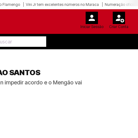
o Flamengo
Vini Jr tem excelentes números no Maraca
Numeração oficial 
Iniciar Sessão
Criar Conta
AO SANTOS
an impedir acordo e o Mengão vai