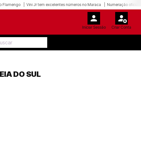
o Flamengo
Vini Jr tem excelentes números no Maraca
Numeração oficial 
Iniciar Sessão
Criar Conta
EIA DO SUL