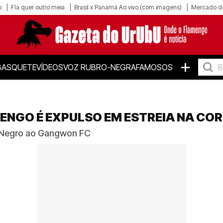
o
Fla quer outro meia
Brasil x Panamá Ao vivo (com imagens)
Mercado d
+
BASQUETE
VÍDEOS
VOZ RUBRO-NEGRA
FAMOSOS
ENGO É EXPULSO EM ESTREIA NA COR
o Negro ao Gangwon FC