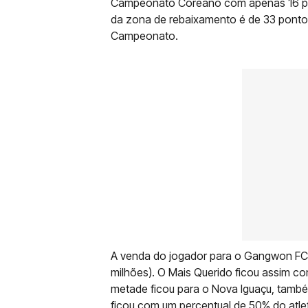
Campeonato Coreano com apenas 16 pont
da zona de rebaixamento é de 33 ponto
Campeonato.
A venda do jogador para o Gangwon FC f
milhões). O Mais Querido ficou assim co
metade ficou para o Nova Iguaçu, també
ficou com um percentual de 50% do atleta