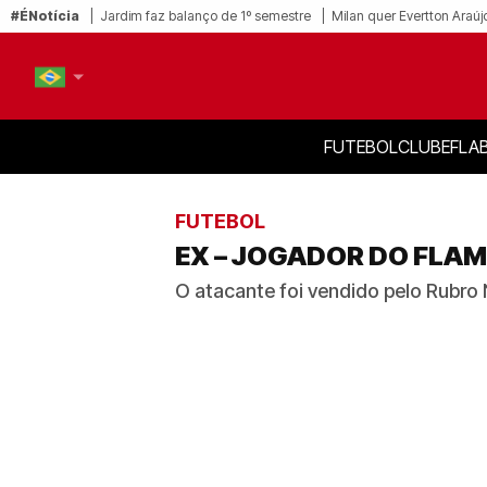
#ÉNotícia
Jardim faz balanço de 1º semestre
Milan quer Evertton Araúj
FUTEBOL
CLUBE
FLA
PT-BR
EN
FUTEBOL
EX – JOGADOR DO FLAM
O atacante foi vendido pelo Rubr