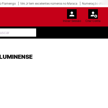
o Flamengo
Vini Jr tem excelentes números no Maraca
Numeração oficial 
Iniciar Sessão
Criar Conta
FLUMINENSE