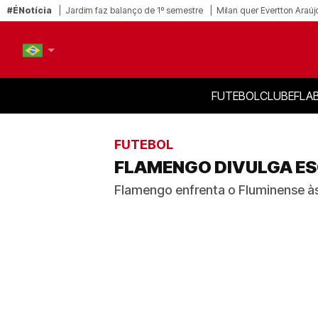
#ÉNotícia
Jardim faz balanço de 1º semestre
Milan quer Evertton Araúj
FUTEBOL
CLUBE
FLA
PT-BR
EN
FUTEBOL
FLAMENGO DIVULGA ES
Flamengo enfrenta o Fluminense às