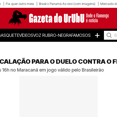
o
Fla quer outro meia
Brasil x Panamá Ao vivo (com imagens)
Mercado d
+
BASQUETE
VÍDEOS
VOZ RUBRO-NEGRA
FAMOSOS
CALAÇÃO PARA O DUELO CONTRA O 
 16h no Maracanã em jogo válido pelo Brasileirão