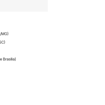
FA/MG)
/SC)
 Brasília)