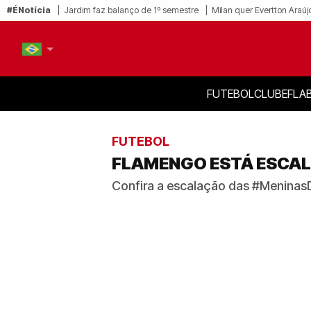
#ÉNotícia
Jardim faz balanço de 1º semestre
Milan quer Evertton Araúj
FUTEBOL
CLUBE
FLA
PT-BR
EN
FUTEBOL
FLAMENGO ESTÁ ESCAL
Confira a escalação das #Meninas