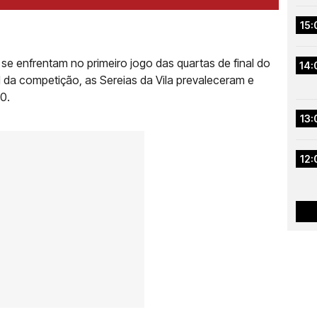
15:
e enfrentam no primeiro jogo das quartas de final do
14:
al da competição, as Sereias da Vila prevaleceram e
 0.
13:
12: