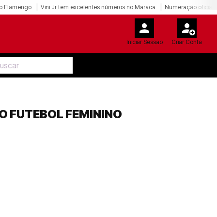
o Flamengo
Vini Jr tem excelentes números no Maraca
Numeração oficial 
Iniciar Sessão
Criar Conta
O FUTEBOL FEMININO