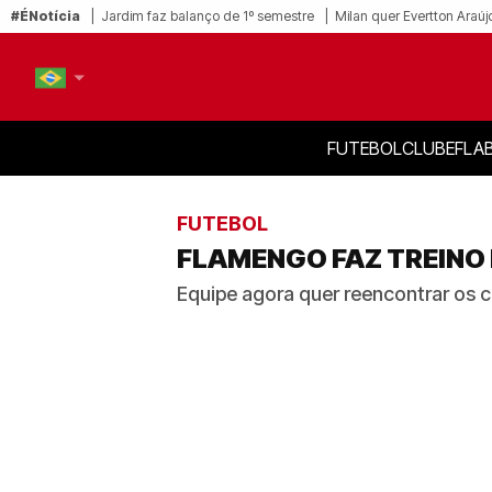
#ÉNotícia
Jardim faz balanço de 1º semestre
Milan quer Evertton Araúj
FUTEBOL
CLUBE
FLA
PT-BR
EN
FUTEBOL
FLAMENGO FAZ TREINO
Equipe agora quer reencontrar os c