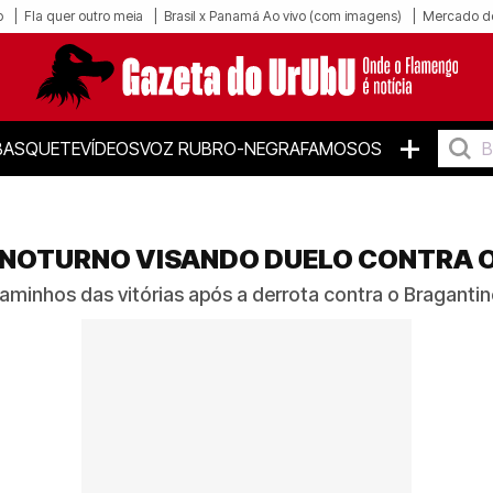
o
Fla quer outro meia
Brasil x Panamá Ao vivo (com imagens)
Mercado d
+
BASQUETE
VÍDEOS
VOZ RUBRO-NEGRA
FAMOSOS
 NOTURNO VISANDO DUELO CONTRA 
aminhos das vitórias após a derrota contra o Braganti