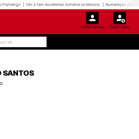
o Flamengo
Vini Jr tem excelentes números no Maraca
Numeração oficial 
Iniciar Sessão
Criar Conta
O SANTOS
no