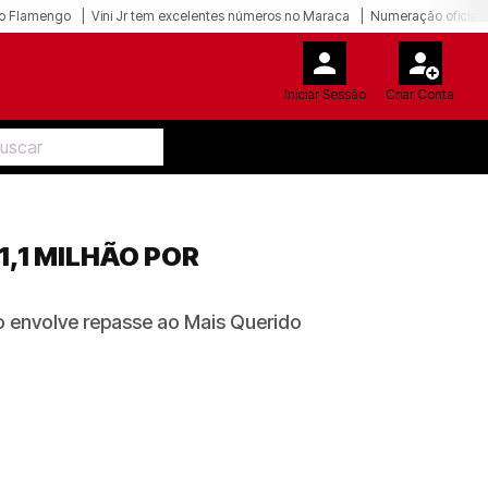
o Flamengo
Vini Jr tem excelentes números no Maraca
Numeração oficial 
Iniciar Sessão
Criar Conta
,1 MILHÃO POR
o envolve repasse ao Mais Querido