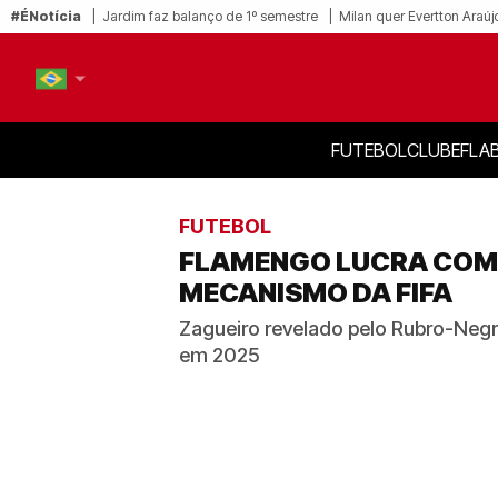
#ÉNotícia
Jardim faz balanço de 1º semestre
Milan quer Evertton Araúj
FUTEBOL
CLUBE
FLA
PT-BR
EN
FUTEBOL
FLAMENGO LUCRA COM V
MECANISMO DA FIFA
Zagueiro revelado pelo Rubro-Negr
em 2025