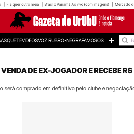
o
Fla quer outro meia
Brasil x Panamá Ao vivo (com imagens)
Mercado d
+
BASQUETE
VÍDEOS
VOZ RUBRO-NEGRA
FAMOSOS
ENDA DE EX-JOGADOR E RECEBE R$ 1
o será comprado em definitivo pelo clube e negociaçã