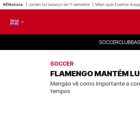
#ÉNotícia
Jardim faz balanço de 1º semestre
Milan quer Evertton Araúj
SOCCER
CLUB
BAS
PT-BR
EN
SOCCER
FLAMENGO MANTÉM LUI
Mengão vê como importante a cont
tempos