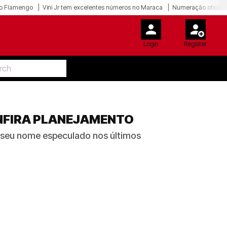
o Flamengo
Vini Jr tem excelentes números no Maraca
Numeração oficial 
Login
Register
NFIRA PLANEJAMENTO
 seu nome especulado nos últimos