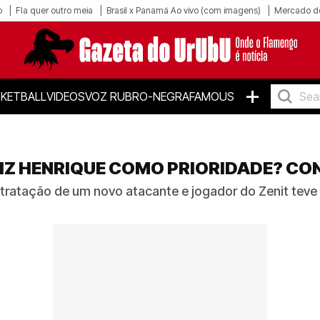
o
Fla quer outro meia
Brasil x Panamá Ao vivo (com imagens)
Mercado d
+
KETBALL
VIDEOS
VOZ RUBRO-NEGRA
FAMOUS
Z HENRIQUE COMO PRIORIDADE? CO
ratação de um novo atacante e jogador do Zenit teve