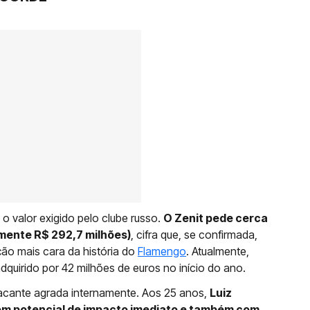
 o valor exigido pelo clube russo.
O Zenit pede cerca
mente R$ 292,7 milhões)
, cifra que, se confirmada,
ção mais cara da história do
Flamengo
. Atualmente,
quirido por 42 milhões de euros no início do ano.
acante agrada internamente. Aos 25 anos,
Luiz
om potencial de impacto imediato e também com