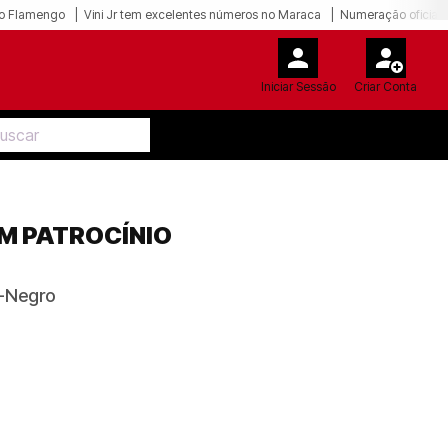
o Flamengo
Vini Jr tem excelentes números no Maraca
Numeração oficial 
Iniciar Sessão
Criar Conta
M PATROCÍNIO
o-Negro