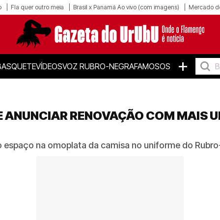
o
Fla quer outro meia
Brasil x Panamá Ao vivo (com imagens)
Mercado d
+
BASQUETE
VÍDEOS
VOZ RUBRO-NEGRA
FAMOSOS
 ANUNCIAR RENOVAÇÃO COM MAIS U
o espaço na omoplata da camisa no uniforme do Rubr