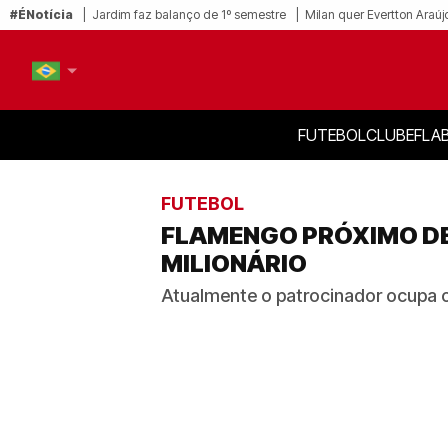
#ÉNotícia
Jardim faz balanço de 1º semestre
Milan quer Evertton Araúj
FUTEBOL
CLUBE
FLA
PT-BR
EN
FUTEBOL
FLAMENGO PRÓXIMO DE
MILIONÁRIO
Atualmente o patrocinador ocupa 