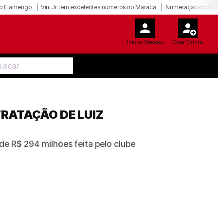
o Flamengo
Vini Jr tem excelentes números no Maraca
Numeração oficial 
Iniciar Sessão
Criar Conta
RATAÇÃO DE LUIZ
e R$ 294 milhões feita pelo clube