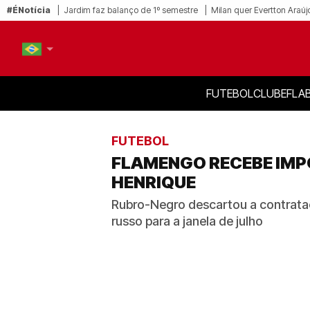
#ÉNotícia
Jardim faz balanço de 1º semestre
Milan quer Evertton Araúj
FUTEBOL
CLUBE
FLA
PT-BR
EN
FUTEBOL
FLAMENGO RECEBE IMP
HENRIQUE
Rubro-Negro descartou a contrataç
russo para a janela de julho