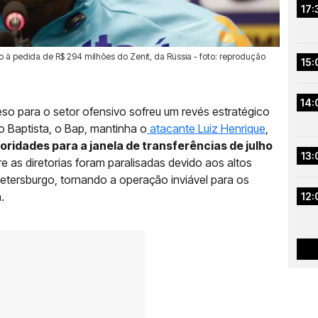
17:
 à pedida de R$ 294 milhões do Zenit, da Rússia - foto: reprodução
15:
14:
so para o setor ofensivo sofreu um revés estratégico
o Baptista, o Bap, mantinha o
atacante Luiz Henrique
,
ridades para a janela de transferências de julho
13:
e as diretorias foram paralisadas devido aos altos
Petersburgo, tornando a operação inviável para os
.
12: