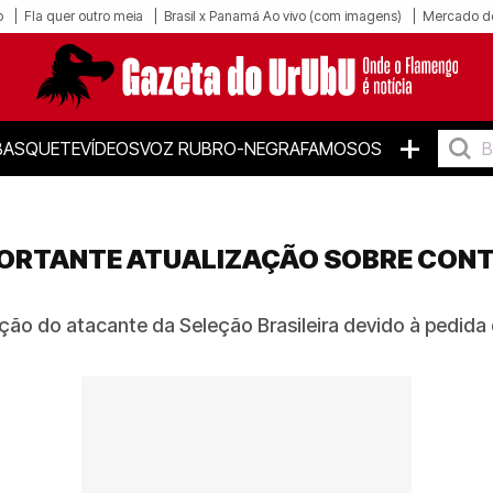
o
Fla quer outro meia
Brasil x Panamá Ao vivo (com imagens)
Mercado d
+
BASQUETE
VÍDEOS
VOZ RUBRO-NEGRA
FAMOSOS
ORTANTE ATUALIZAÇÃO SOBRE CONT
ão do atacante da Seleção Brasileira devido à pedida d