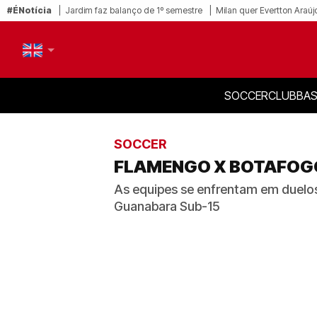
#ÉNotícia
Jardim faz balanço de 1º semestre
Milan quer Evertton Araúj
SOCCER
CLUB
BAS
PT-BR
EN
SOCCER
FLAMENGO X BOTAFOGO 
As equipes se enfrentam em duelos 
Guanabara Sub-15