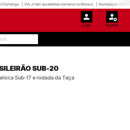
o Flamengo
Vini Jr tem excelentes números no Maraca
Numeração oficial 
Login
Register
SILEIRÃO SUB-20
Carioca Sub-17 e rodada da Taça