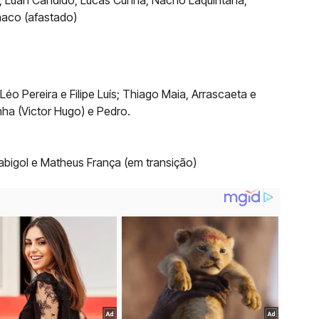
iz, Luan Cândido, Lucas Cunha, Nacho Laquintana,
maco (afastado)
éo Pereira e Filipe Luís; Thiago Maia, Arrascaeta e
nha (Victor Hugo) e Pedro.
abigol e Matheus França (em transição)