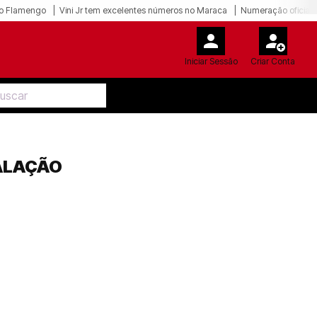
o Flamengo
Vini Jr tem excelentes números no Maraca
Numeração oficial 
Iniciar Sessão
Criar Conta
CALAÇÃO