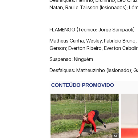
Desfalques: Helinho, Bruninho, Léo Ort
Natan, Raul e Talisson (lesionados); Ló
FLAMENGO (Técnico: Jorge Sampaoli)
Matheus Cunha, Wesley, Fabrício Bruno, L
Gerson; Everton Ribeiro, Everton Ceboli
Suspenso: Ninguém
Desfalques: Matheuzinho (lesionado); G