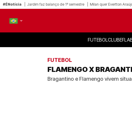
#ÉNotícia
Jardim faz balanço de 1º semestre
Milan quer Evertton Araúj
FUTEBOL
CLUBE
FLA
PT-BR
EN
FUTEBOL
FLAMENGO X BRAGANTIN
Bragantino e Flamengo vivem situa