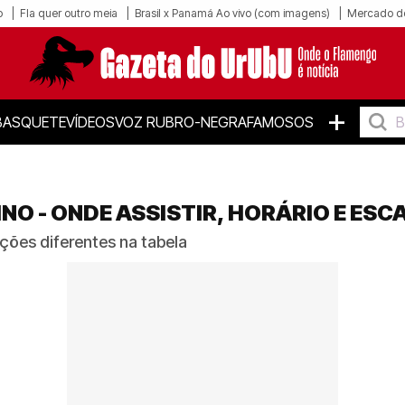
o
Fla quer outro meia
Brasil x Panamá Ao vivo (com imagens)
Mercado d
+
BASQUETE
VÍDEOS
VOZ RUBRO-NEGRA
FAMOSOS
O - ONDE ASSISTIR, HORÁRIO E ES
ções diferentes na tabela