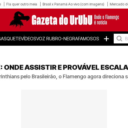
o
Fla quer outro meia
Brasil x Panamá Ao vivo (com imagens)
Mercado d
+
BASQUETE
VÍDEOS
VOZ RUBRO-NEGRA
FAMOSOS
 ONDE ASSISTIR E PROVÁVEL ESCAL
inthians pelo Brasileirão, o Flamengo agora direciona