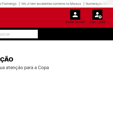
o Flamengo
Vini Jr tem excelentes números no Maraca
Numeração oficial 
Iniciar Sessão
Criar Conta
AÇÃO
 sua atenção para a Copa