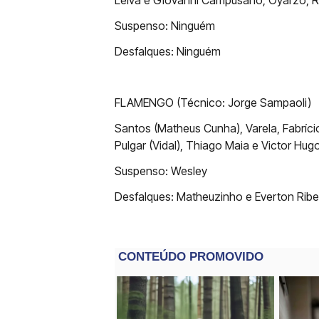
Leiva e Giovanni Campusano; Oyarzo, R
Suspenso: Ninguém
Desfalques: Ninguém
FLAMENGO (Técnico: Jorge Sampaoli)
Santos (Matheus Cunha), Varela, Fabrício
Pulgar (Vidal), Thiago Maia e Victor Hug
Suspenso: Wesley
Desfalques: Matheuzinho e Everton Ribei