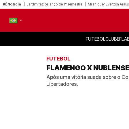
#ÉNotícia
Jardim faz balanço de 1º semestre
Milan quer Evertton Araúj
FUTEBOL
CLUBE
FLA
PT-BR
EN
FUTEBOL
FLAMENGO X NUBLENSE:
Após uma vitória suada sobre o Cor
Libertadores.