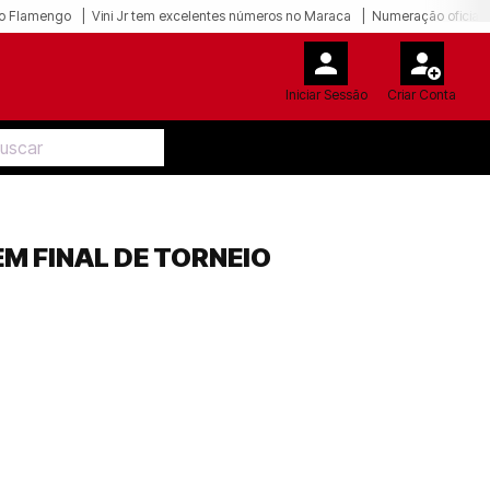
o Flamengo
Vini Jr tem excelentes números no Maraca
Numeração oficial 
Iniciar Sessão
Criar Conta
M FINAL DE TORNEIO