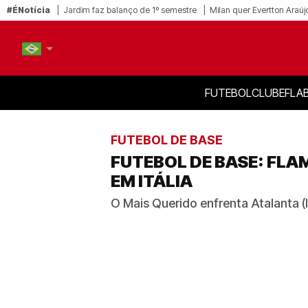
#ÉNotícia
Jardim faz balanço de 1º semestre
Milan quer Evertton Araúj
FUTEBOL
CLUBE
FLA
PT-BR
EN
FUTEBOL DE BASE
FUTEBOL DE BASE: FLA
EM ITÁLIA
O Mais Querido enfrenta Atalanta (I