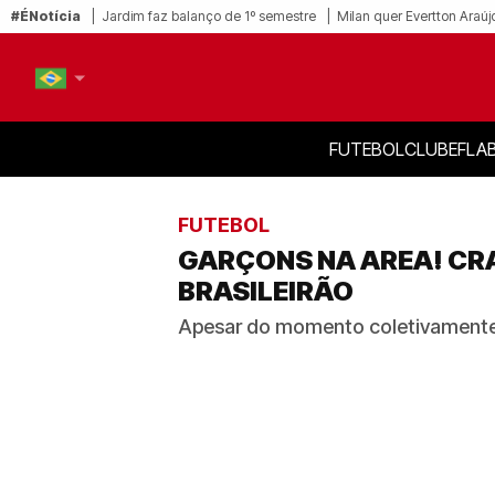
#ÉNotícia
Jardim faz balanço de 1º semestre
Milan quer Evertton Araúj
FUTEBOL
CLUBE
FLA
PT-BR
EN
FUTEBOL
GARÇONS NA AREA! CR
BRASILEIRÃO
Apesar do momento coletivamente 