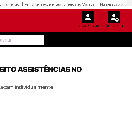
o Flamengo
Vini Jr tem excelentes números no Maraca
Numeração oficial 
Iniciar Sessão
Criar Conta
SITO ASSISTÊNCIAS NO
tacam individualmente