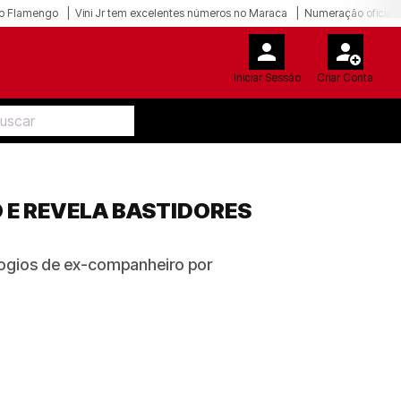
o Flamengo
Vini Jr tem excelentes números no Maraca
Numeração oficial 
Iniciar Sessão
Criar Conta
E REVELA BASTIDORES
elogios de ex-companheiro por