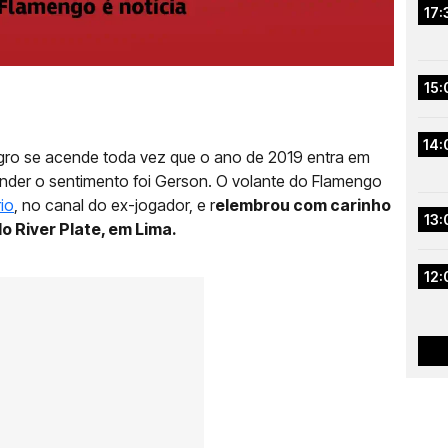
17:
15:
14:
gro se acende toda vez que o ano de 2019 entra em
ender o sentimento foi Gerson. O volante do Flamengo
io
, no canal do ex-jogador, e r
elembrou com carinho
13:
o River Plate, em Lima.
12: