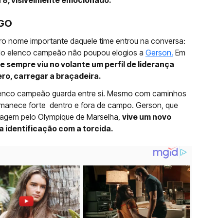
a 8, visivelmente emocionado.
NGO
tro nome importante daquele time entrou na conversa:
 do elenco campeão não poupou elogios a
Gerson.
Em
 sempre viu no volante um perfil de liderança
ro, carregar a braçadeira.
elenco campeão guarda entre si. Mesmo com caminhos
ermanece forte dentro e fora de campo. Gerson, que
agem pelo Olympique de Marselha,
vive um novo
identificação com a torcida.