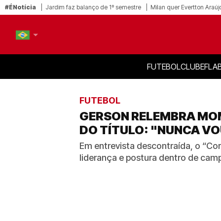
#ÉNotícia
Jardim faz balanço de 1º semestre
Milan quer Evertton Araúj
FUTEBOL
CLUBE
FLA
PT-BR
EN
FUTEBOL
GERSON RELEMBRA MOM
DO TÍTULO: "NUNCA V
Em entrevista descontraída, o “Cor
liderança e postura dentro de cam