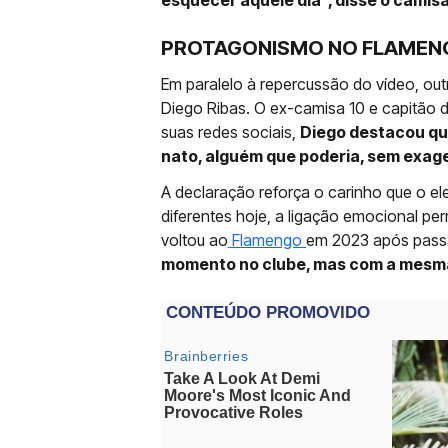
esquecer aquele dia”, disse o camis
PROTAGONISMO NO FLAME
Em paralelo à repercussão do vídeo, ou
Diego Ribas. O ex-camisa 10 e capitão
suas redes sociais,
Diego destacou que
nato, alguém que poderia, sem exage
A declaração reforça o carinho que o 
diferentes hoje, a ligação emocional p
voltou ao
Flamengo
em 2023 após pass
momento no clube, mas com a mesma 