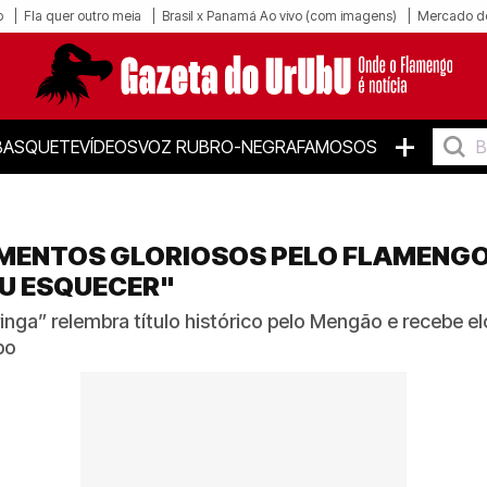
o
Fla quer outro meia
Brasil x Panamá Ao vivo (com imagens)
Mercado d
+
BASQUETE
VÍDEOS
VOZ RUBRO-NEGRA
FAMOSOS
ENTOS GLORIOSOS PELO FLAMENGO 
OU ESQUECER"
inga” relembra título histórico pelo Mengão e recebe 
po