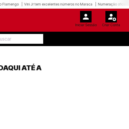
o Flamengo
Vini Jr tem excelentes números no Maraca
Numeração oficial 
Iniciar Sessão
Criar Conta
AQUI ATÉ A