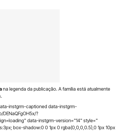
a
na legenda da publicação. A família está atualmente
.
ata-instgrm-captioned data-instgrm-
m/p/DENaQFgOH5x/?
=loading" data-instgrm-version="14" style="
s:3px; box-shadow:0 0 1px 0 rgba(0,0,0,0.5),0 1px 10px