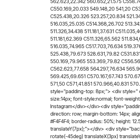
562.623,22.342 560.652,21.575 C558.7
C550.169,20.033 549.148,20 541,20 C53
C525.438,20.326 523.257,20.834 521.34
516.035,25.035 C514.368,26.702 513.34
511.326,34.438 511.181,37.631 C511.035,4
511.181,62.369 C511.326,65.562 511.834
516.035,74.965 C517.703,76.634 519.37
525.438,79.673 528.631,79.82 C531.83
550.169,79.965 553.369,79.82 C556.56
C562.623,77.658 564.297,76.634 565.9
569.425,69.651 C570.167,67.743 570.67
571,50 C571,41.851 570.966,40.831 57
style="padding-top: 8px;"> <div style=" c
size:14px; font-style:normal; font-weigh
Instagram</div></div><div style="padding:
direction: row; margin-bottom: 14px; ali
#F4F4F4; border-radius: 50%; height: 12.5
translateY(7px);"></div> <div style="bac
rotate(-45deg) translateX(3px) translateY(