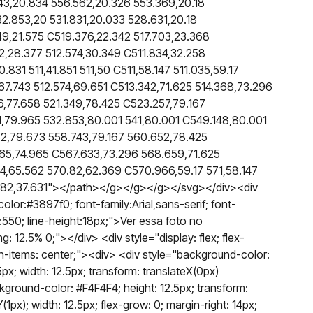
43,20.834 556.562,20.326 553.369,20.18
2.853,20 531.831,20.033 528.631,20.18
9,21.575 C519.376,22.342 517.703,23.368
2,28.377 512.574,30.349 C511.834,32.258
0.831 511,41.851 511,50 C511,58.147 511.035,59.17
,67.743 512.574,69.651 C513.342,71.625 514.368,73.296
6,77.658 521.349,78.425 C523.257,79.167
1,79.965 532.853,80.001 541,80.001 C549.148,80.001
2,79.673 558.743,79.167 560.652,78.425
65,74.965 C567.633,73.296 568.659,71.625
4,65.562 570.82,62.369 C570.966,59.17 571,58.147
0.82,37.631"></path></g></g></g></svg></div><div
olor:#3897f0; font-family:Arial,sans-serif; font-
t:550; line-height:18px;">Ver essa foto no
 12.5% 0;"></div> <div style="display: flex; flex-
gn-items: center;"><div> <div style="background-color:
px; width: 12.5px; transform: translateX(0px)
kground-color: #F4F4F4; height: 12.5px; transform:
1px); width: 12.5px; flex-grow: 0; margin-right: 14px;