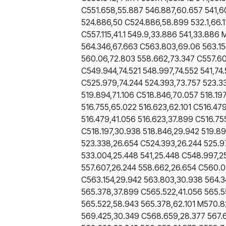
C551.658,55.887 546.887,60.657 541,60
524.886,50 C524.886,58.899 532.1,66.11
C557.115,41.1 549.9,33.886 541,33.886
564.346,67.663 C563.803,69.06 563.154
560.06,72.803 558.662,73.347 C557.607
C549.944,74.521 548.997,74.552 541,74
C525.979,74.244 524.393,73.757 523.3
519.894,71.106 C518.846,70.057 518.19
516.755,65.022 516.623,62.101 C516.47
516.479,41.056 516.623,37.899 C516.755
C518.197,30.938 518.846,29.942 519.89
523.338,26.654 C524.393,26.244 525.9
533.004,25.448 541,25.448 C548.997,2
557.607,26.244 558.662,26.654 C560.0
C563.154,29.942 563.803,30.938 564.3
565.378,37.899 C565.522,41.056 565.5
565.522,58.943 565.378,62.101 M570.82
569.425,30.349 C568.659,28.377 567.