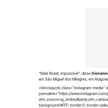
"Mais Brasil, impossível", disse
Giovann
em São Miguel dos Milagres, em Alagoas
<blockquote class="instagram-media" d
permalink="https://www.instagram.co
utm_source=ig_embed&amp;utm_campaign
background:#FFF; border:0; border-radiu