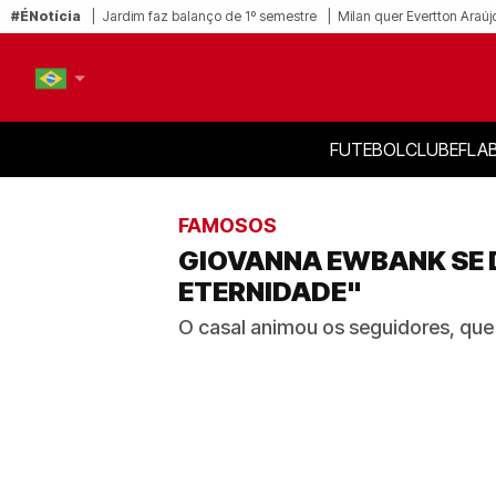
#ÉNotícia
Jardim faz balanço de 1º semestre
Milan quer Evertton Araúj
FUTEBOL
CLUBE
FLA
PT-BR
EN
FAMOSOS
GIOVANNA EWBANK SE 
ETERNIDADE"
O casal animou os seguidores, que