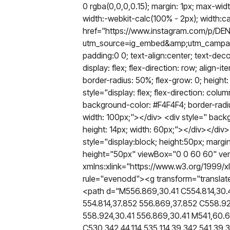
0 rgba(0,0,0,0.15); margin: 1px; max-wi
width:-webkit-calc(100% - 2px); width:c
href="https://www.instagram.com/p/D
utm_source=ig_embed&amp;utm_campaign=
padding:0 0; text-align:center; text-dec
display: flex; flex-direction: row; align
border-radius: 50%; flex-grow: 0; height:
style="display: flex; flex-direction: colum
background-color: #F4F4F4; border-radius
width: 100px;"></div> <div style=" backg
height: 14px; width: 60px;"></div></div
style="display:block; height:50px; marg
height="50px" viewBox="0 0 60 60" ver
xmlns:xlink="https://www.w3.org/1999/xli
rule="evenodd"><g transform="transla
<path d="M556.869,30.41 C554.814,30.4
554.814,37.852 556.869,37.852 C558.92
558.924,30.41 556.869,30.41 M541,60.
C530.342,44.114 535.114,39.342 541,39.