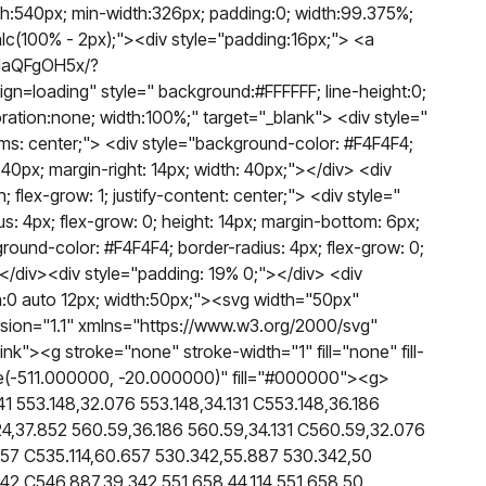
dth:540px; min-width:326px; padding:0; width:99.375%;
alc(100% - 2px);"><div style="padding:16px;"> <a
ENaQFgOH5x/?
loading" style=" background:#FFFFFF; line-height:0;
oration:none; width:100%;" target="_blank"> <div style="
-items: center;"> <div style="background-color: #F4F4F4;
 40px; margin-right: 14px; width: 40px;"></div> <div
n; flex-grow: 1; justify-content: center;"> <div style="
: 4px; flex-grow: 0; height: 14px; margin-bottom: 6px;
round-color: #F4F4F4; border-radius: 4px; flex-grow: 0;
></div><div style="padding: 19% 0;"></div> <div
in:0 auto 12px; width:50px;"><svg width="50px"
sion="1.1" xmlns="https://www.w3.org/2000/svg"
nk"><g stroke="none" stroke-width="1" fill="none" fill-
te(-511.000000, -20.000000)" fill="#000000"><g>
1 553.148,32.076 553.148,34.131 C553.148,36.186
4,37.852 560.59,36.186 560.59,34.131 C560.59,32.076
657 C535.114,60.657 530.342,55.887 530.342,50
342 C546.887,39.342 551.658,44.114 551.658,50