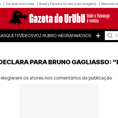
o
Fla quer outro meia
Brasil x Panamá Ao vivo (com imagens)
Mercado d
+
BASQUETE
VÍDEOS
VOZ RUBRO-NEGRA
FAMOSOS
DECLARA PARA BRUNO GAGLIASSO: "D
 elogiaram os atores nos comentários da publicação