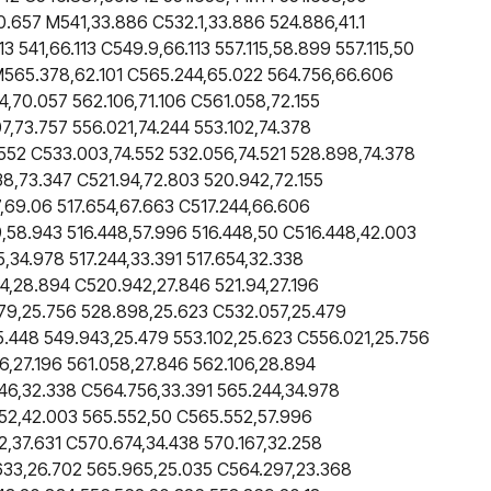
.657 M541,33.886 C532.1,33.886 524.886,41.1
3 541,66.113 C549.9,66.113 557.115,58.899 557.115,50
 M565.378,62.101 C565.244,65.022 564.756,66.606
,70.057 562.106,71.106 C561.058,72.155
,73.757 556.021,74.244 553.102,74.378
.552 C533.003,74.552 532.056,74.521 528.898,74.378
38,73.347 C521.94,72.803 520.942,72.155
7,69.06 517.654,67.663 C517.244,66.606
9,58.943 516.448,57.996 516.448,50 C516.448,42.003
,34.978 517.244,33.391 517.654,32.338
4,28.894 C520.942,27.846 521.94,27.196
79,25.756 528.898,25.623 C532.057,25.479
5.448 549.943,25.479 553.102,25.623 C556.021,25.756
6,27.196 561.058,27.846 562.106,28.894
46,32.338 C564.756,33.391 565.244,34.978
52,42.003 565.552,50 C565.552,57.996
,37.631 C570.674,34.438 570.167,32.258
633,26.702 565.965,25.035 C564.297,23.368