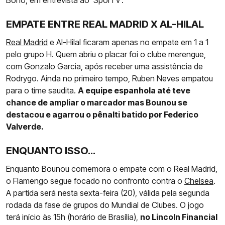
Bono, em entrevista ao ‘SporTV’.
EMPATE ENTRE REAL MADRID X AL-HILAL
Real Madrid
e Al-Hilal ficaram apenas no empate em 1 a 1
pelo grupo H. Quem abriu o placar foi o clube merengue,
com Gonzalo Garcia, após receber uma assistência de
Rodrygo. Ainda no primeiro tempo, Ruben Neves empatou
para o time saudita.
A equipe espanhola até teve
chance de ampliar o marcador mas Bounou se
destacou e agarrou o pênalti batido por Federico
Valverde.
ENQUANTO ISSO...
Enquanto Bounou comemora o empate com o Real Madrid,
o Flamengo segue focado no confronto contra o
Chelsea
.
A partida será nesta sexta-feira (20), válida pela segunda
rodada da fase de grupos do Mundial de Clubes. O jogo
terá início às 15h (horário de Brasília),
no Lincoln Financial