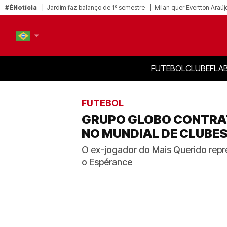
#ÉNotícia
Jardim faz balanço de 1º semestre
Milan quer Evertton Araúj
FUTEBOL
CLUBE
FLA
PT-BR
EN
FUTEBOL
GRUPO GLOBO CONTRA
NO MUNDIAL DE CLUBE
O ex-jogador do Mais Querido repre
o Espérance