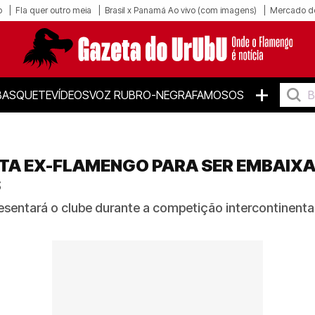
o
Fla quer outro meia
Brasil x Panamá Ao vivo (com imagens)
Mercado d
+
BASQUETE
VÍDEOS
VOZ RUBRO-NEGRA
FAMOSOS
TA EX-FLAMENGO PARA SER EMBAIX
S
sentará o clube durante a competição intercontinental