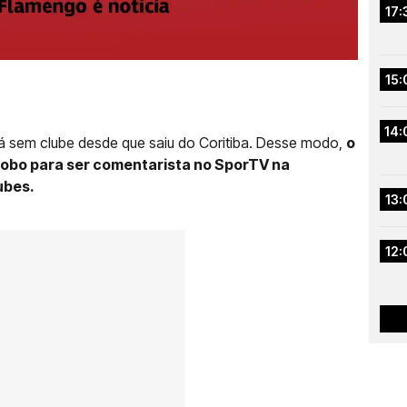
17:
15:
14:
stá sem clube desde que saiu do Coritiba. Desse modo,
o
lobo para ser comentarista no SporTV na
ubes.
13:
12: