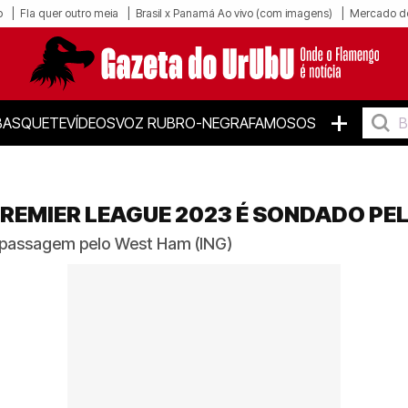
o
Fla quer outro meia
Brasil x Panamá Ao vivo (com imagens)
Mercado d
+
BASQUETE
VÍDEOS
VOZ RUBRO-NEGRA
FAMOSOS
PREMIER LEAGUE 2023 É SONDADO P
 passagem pelo West Ham (ING)