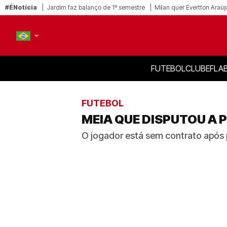
#ÉNotícia
Jardim faz balanço de 1º semestre
Milan quer Evertton Araúj
FUTEBOL
CLUBE
FLA
PT-BR
EN
FUTEBOL
MEIA QUE DISPUTOU A 
O jogador está sem contrato após