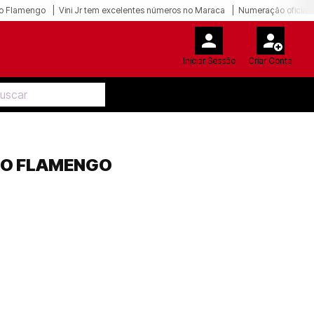
o Flamengo
Vini Jr tem excelentes números no Maraca
Numeração oficial 
Iniciar Sessão
Criar Conta
ELO FLAMENGO