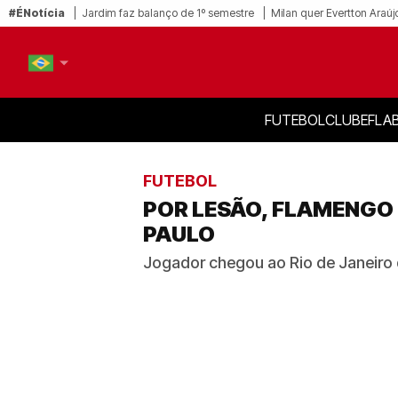
#ÉNotícia
Jardim faz balanço de 1º semestre
Milan quer Evertton Araúj
FUTEBOL
CLUBE
FLA
PT-BR
EN
FUTEBOL
POR LESÃO, FLAMENGO
PAULO
Jogador chegou ao Rio de Janeiro