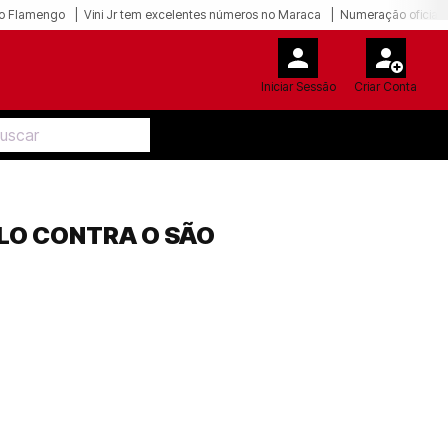
o Flamengo
Vini Jr tem excelentes números no Maraca
Numeração oficial 
Iniciar Sessão
Criar Conta
LO CONTRA O SÃO