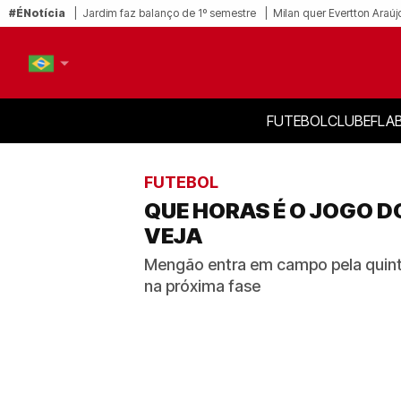
#ÉNotícia
Jardim faz balanço de 1º semestre
Milan quer Evertton Araúj
FUTEBOL
CLUBE
FLA
PT-BR
EN
FUTEBOL
QUE HORAS É O JOGO D
VEJA
Mengão entra em campo pela quinta
na próxima fase