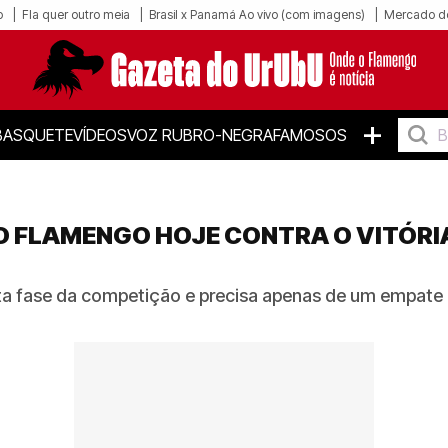
o
Fla quer outro meia
Brasil x Panamá Ao vivo (com imagens)
Mercado d
+
BASQUETE
VÍDEOS
VOZ RUBRO-NEGRA
FAMOSOS
O FLAMENGO HOJE CONTRA O VITÓRIA
 fase da competição e precisa apenas de um empate c