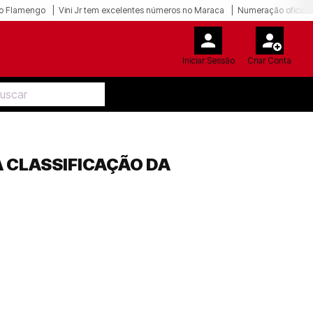
o Flamengo
Vini Jr tem excelentes números no Maraca
Numeração oficial 
Iniciar Sessão
Criar Conta
 CLASSIFICAÇÃO DA