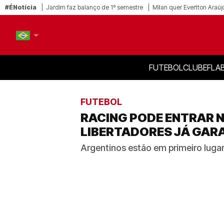
#ÉNotícia
Jardim faz balanço de 1º semestre
Milan quer Evertton Araúj
FUTEBOL
CLUBE
FLA
PT-BR
EN
FUTEBOL
RACING PODE ENTRAR 
LIBERTADORES JÁ GAR
Argentinos estão em primeiro luga