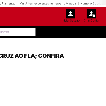
o Flamengo
Vini Jr tem excelentes números no Maraca
Numeração oficial 
Iniciar Sessão
Criar Conta
CRUZ AO FLA; CONFIRA