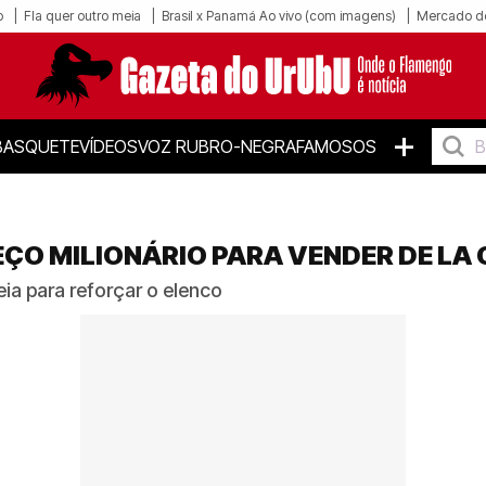
o
Fla quer outro meia
Brasil x Panamá Ao vivo (com imagens)
Mercado d
+
BASQUETE
VÍDEOS
VOZ RUBRO-NEGRA
FAMOSOS
EÇO MILIONÁRIO PARA VENDER DE LA 
a para reforçar o elenco