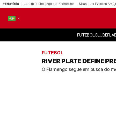
#ÉNotícia
Jardim faz balanço de 1º semestre
Milan quer Evertton Araúj
FUTEBOL
CLUBE
FLA
PT-BR
EN
FUTEBOL
RIVER PLATE DEFINE PR
O Flamengo segue em busca do mei