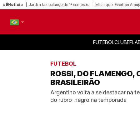
#ÉNotícia
Jardim faz balanço de 1º semestre
Milan quer Evertton Araúj
FUTEBOL
CLUBE
FLA
PT-BR
EN
FUTEBOL
ROSSI, DO FLAMENGO, 
BRASILEIRÃO
Argentino volta a se destacar na t
do rubro-negro na temporada