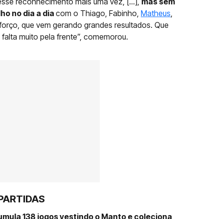
 esse reconhecimento mais uma vez, [...],
mas sem
ho no dia a dia
com o Thiago, Fabinho,
Matheus
,
sforço, que vem gerando grandes resultados. Que
falta muito pela frente”, comemorou.
 PARTIDAS
mula 138 jogos vestindo o Manto e coleciona