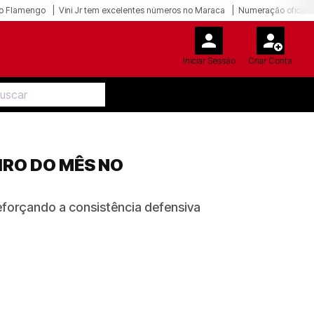
o Flamengo
Vini Jr tem excelentes números no Maraca
Numeração oficial 
Iniciar Sessão
Criar Conta
IRO DO MÊS NO
reforçando a consistência defensiva