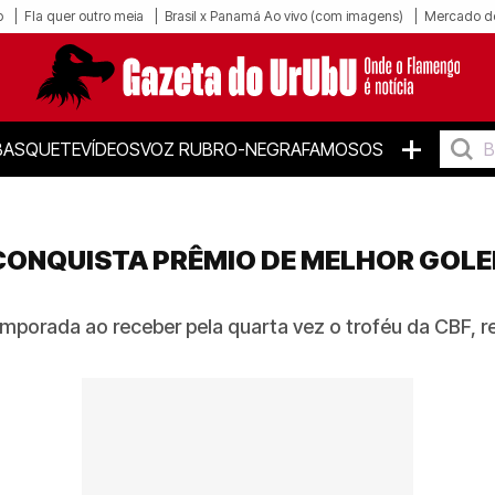
o
Fla quer outro meia
Brasil x Panamá Ao vivo (com imagens)
Mercado d
+
BASQUETE
VÍDEOS
VOZ RUBRO-NEGRA
FAMOSOS
CONQUISTA PRÊMIO DE MELHOR GOLE
emporada ao receber pela quarta vez o troféu da CBF, 