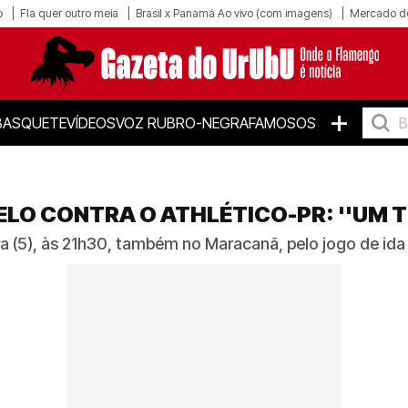
o
Fla quer outro meia
Brasil x Panamá Ao vivo (com imagens)
Mercado d
+
BASQUETE
VÍDEOS
VOZ RUBRO-NEGRA
FAMOSOS
LO CONTRA O ATHLÉTICO-PR: ''UM TI
 (5), às 21h30, também no Maracanã, pelo jogo de ida 