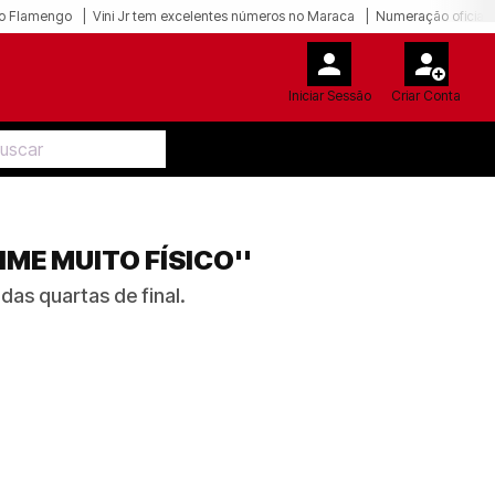
o Flamengo
Vini Jr tem excelentes números no Maraca
Numeração oficial 
Iniciar Sessão
Criar Conta
ME MUITO FÍSICO''
das quartas de final.