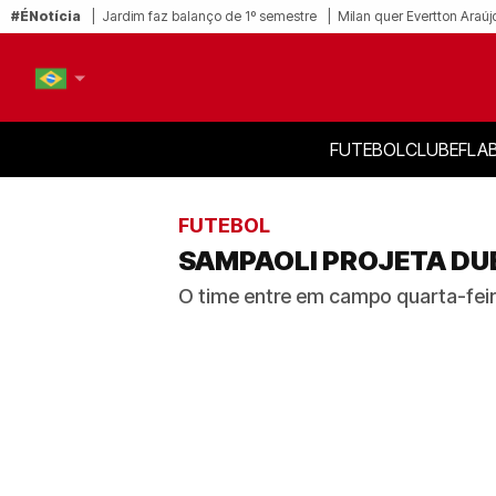
#ÉNotícia
Jardim faz balanço de 1º semestre
Milan quer Evertton Araúj
FUTEBOL
CLUBE
FLA
PT-BR
EN
FUTEBOL
SAMPAOLI PROJETA DUE
O time entre em campo quarta-feira