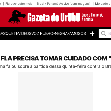
o
Fla quer outro meia
Brasil x Panamá Ao vivo (com imagens)
Mercado d
+
BASQUETE
VÍDEOS
VOZ RUBRO-NEGRA
FAMOSOS
FLA PRECISA TOMAR CUIDADO COM "
ha falou sobre a partida dessa quinta-feira contra o B