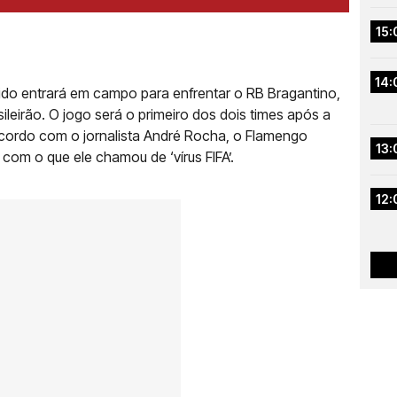
15:
14:
rido entrará em campo para enfrentar o RB Bragantino,
sileirão. O jogo será o primeiro dos dois times após a
 acordo com o jornalista André Rocha, o Flamengo
13:
 com o que ele chamou de ‘vírus FIFA’.
12: