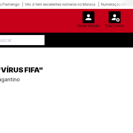
o Flamengo
Vini Jr tem excelentes números no Maraca
Numeração oficial 
Iniciar Sessão
Criar Conta
VÍRUS FIFA"
ragantino