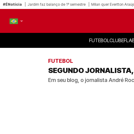
#ÉNotícia
Jardim faz balanço de 1º semestre
Milan quer Evertton Araúj
FUTEBOL
CLUBE
FLA
PT-BR
EN
FUTEBOL
SEGUNDO JORNALISTA, 
Em seu blog, o jornalista André Roc