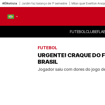
#ÉNotícia
Jardim faz balanço de 1º semestre
Milan quer Evertton Araúj
FUTEBOL
CLUBE
FLA
PT-BR
EN
FUTEBOL
URGENTE! CRAQUE DO F
BRASIL
Jogador saiu com dores do jogo de