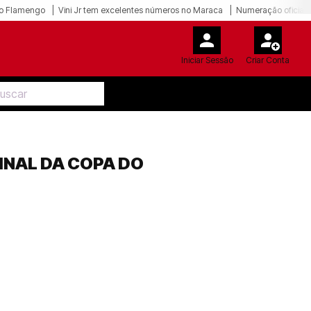
o Flamengo
Vini Jr tem excelentes números no Maraca
Numeração oficial 
Iniciar Sessão
Criar Conta
INAL DA COPA DO