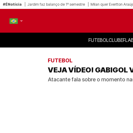
#ÉNotícia
Jardim faz balanço de 1º semestre
Milan quer Evertton Araúj
FUTEBOL
CLUBE
FLA
PT-BR
EN
FUTEBOL
VEJA VÍDEO! GABIGOL 
Atacante fala sobre o momento nas