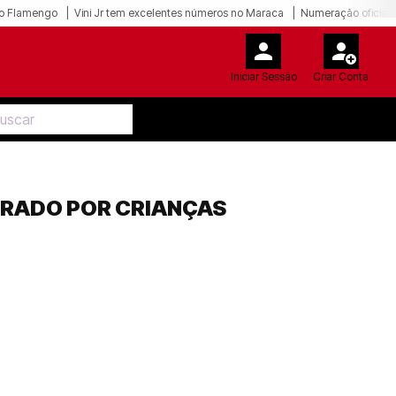
o Flamengo
Vini Jr tem excelentes números no Maraca
Numeração oficial 
Iniciar Sessão
Criar Conta
ATRADO POR CRIANÇAS