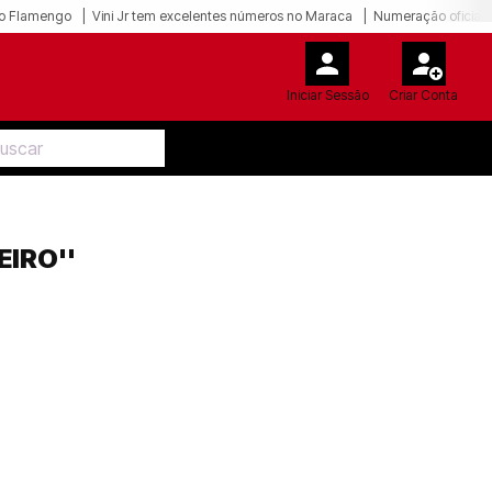
o Flamengo
Vini Jr tem excelentes números no Maraca
Numeração oficial 
Iniciar Sessão
Criar Conta
EIRO''