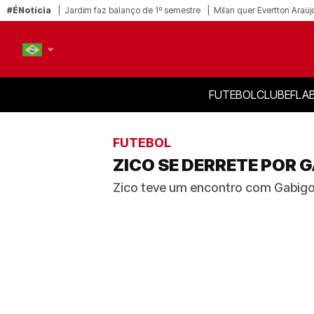
#ÉNotícia
Jardim faz balanço de 1º semestre
Milan quer Evertton Araúj
FUTEBOL
CLUBE
FLA
PT-BR
EN
FUTEBOL
ZICO SE DERRETE POR G
Zico teve um encontro com Gabigol 