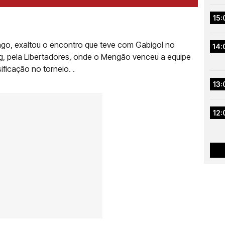
15:
engo, exaltou o encontro que teve com Gabigol no
14:
g, pela Libertadores, onde o Mengão venceu a equipe
ificação no torneio. .
13:
12: