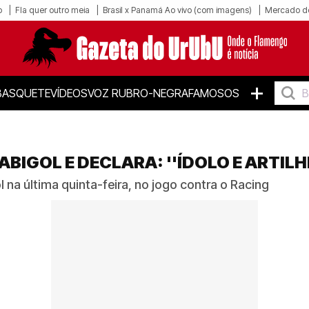
o
Fla quer outro meia
Brasil x Panamá Ao vivo (com imagens)
Mercado d
+
BASQUETE
VÍDEOS
VOZ RUBRO-NEGRA
FAMOSOS
ABIGOL E DECLARA: ''ÍDOLO E ARTILH
na última quinta-feira, no jogo contra o Racing