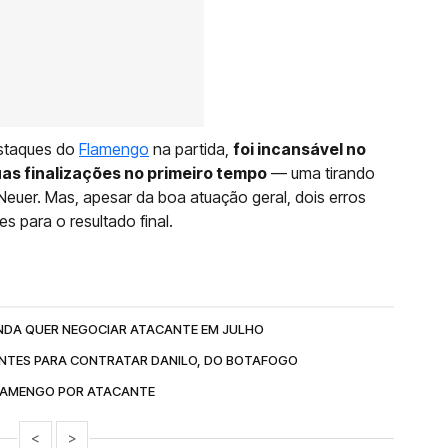
estaques do
Flamengo
na partida,
foi incansável no
uas finalizações no primeiro tempo
— uma tirando
e Neuer. Mas, apesar da boa atuação geral, dois erros
s para o resultado final.
NDA QUER NEGOCIAR ATACANTE EM JULHO
NTES PARA CONTRATAR DANILO, DO BOTAFOGO
LAMENGO POR ATACANTE
<
>