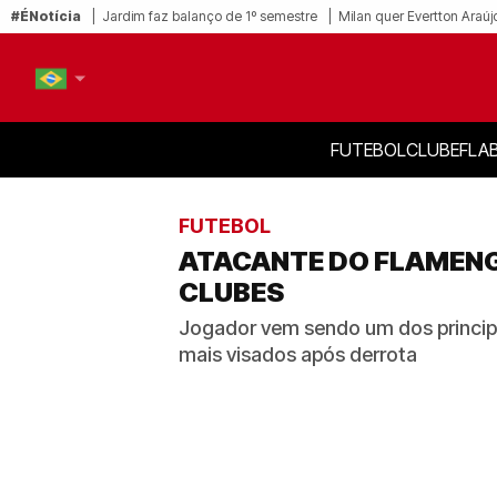
#ÉNotícia
Jardim faz balanço de 1º semestre
Milan quer Evertton Araúj
FUTEBOL
CLUBE
FLA
PT-BR
EN
FUTEBOL
ATACANTE DO FLAMENG
CLUBES
Jogador vem sendo um dos princip
mais visados após derrota