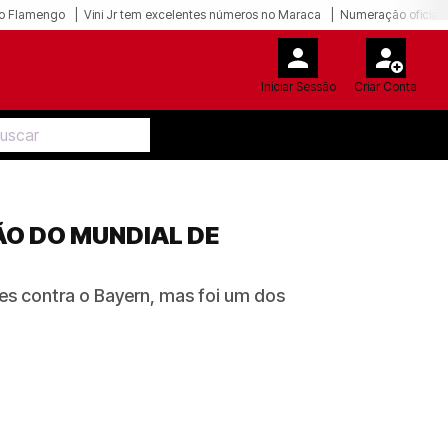
o Flamengo
Vini Jr tem excelentes números no Maraca
Numeração oficial 
Iniciar Sessão
Criar Conta
O DO MUNDIAL DE
s contra o Bayern, mas foi um dos