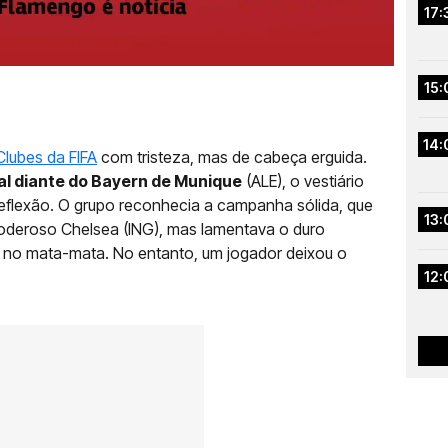
17:
15:
14:
lubes da FIFA
com tristeza, mas de cabeça erguida.
nal diante do Bayern de Munique
(ALE), o vestiário
reflexão. O grupo reconhecia a campanha sólida, que
13:
poderoso Chelsea (ING), mas lamentava o duro
no mata-mata. No entanto, um jogador deixou o
.
12: