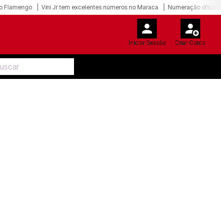
o Flamengo
Vini Jr tem excelentes números no Maraca
Numeração oficial 
Iniciar Sessão
Criar Conta