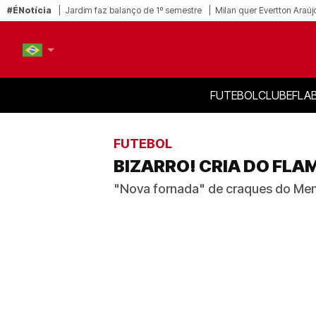
#ÉNotícia
Jardim faz balanço de 1º semestre
Milan quer Evertton Araúj
FUTEBOL
CLUBE
FLA
PT-BR
EN
FUTEBOL
BIZARRO! CRIA DO FLAM
"Nova fornada" de craques do Men